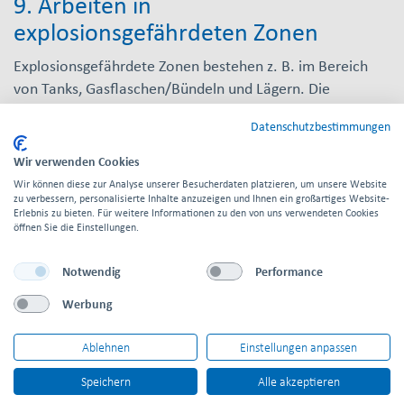
9. Arbeiten in
explosionsgefährdeten Zonen
Explosionsgefährdete Zonen bestehen z. B. im Bereich
von Tanks, Gasflaschen/Bündeln und Lägern. Die
Sicherheitsmaßnahmen bei Arbeiten in
Datenschutzbestimmungen
Explosionsgefährdeten Zonen sind je nach
Gefährdungsbeurteilung und Gasart festzulegen.
Wir verwenden Cookies
Wir können diese zur Analyse unserer Besucherdaten platzieren, um unsere Website
zu verbessern, personalisierte Inhalte anzuzeigen und Ihnen ein großartiges Website-
10. Feuerlöscheinrichtungen
Erlebnis zu bieten. Für weitere Informationen zu den von uns verwendeten Cookies
öffnen Sie die Einstellungen.
Feuerlöscheinrichtungen (Hydranten, Feuerlöscher) sind
freizuhalten. Feuerlöscher dürfen nur
Notwendig
Performance
bestimmungsgemäß verwendet und ansonsten nicht
Werbung
entfernt werden. Gebrauchte Feuerlöscher sind CARBO
zu übergeben.
Ablehnen
Einstellungen anpassen
Speichern
Alle akzeptieren
11. Verkehrswege und Erdarbeiten