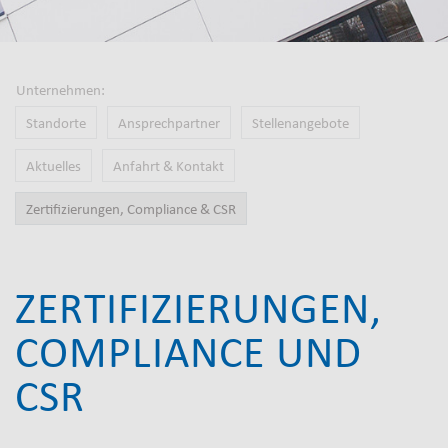
Unternehmen:
EMBED:
Standorte
Ansprechpartner
Stellenangebote
Navigation
DE
Aktuelles
Anfahrt & Kontakt
-
Zertifizierungen, Compliance & CSR
Level
2
ZERTIFIZIERUNGEN,
COMPLIANCE UND
CSR